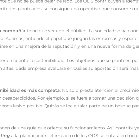
ente que no se puede dejar de lado. Los ODS contribuyen a identi
os criterios planteados, se consigue una operativa que consume 
la compañía
tiene que ver con el público. La sociedad se ha conc
. Además, entiende el papel que juegan las empresas y espera d
irse en una mejora de la reputación y en una nueva forma de gen
er en cuenta la sostenibilidad. Los objetivos que se planteen pu
on altas. Cada empresa evaluará en cuáles su aportación será más
enibilidad es más completa
. No solo presta atención al crecimi
 desapercibidos. Por ejemplo, si se fuera a tomar una decisión 
nos lesivo posible. Quizás se iba a talar parte de un bosque par
ponen de una guía que orienta su funcionamiento. Así, contribuye
ting
a la planificación, el impacto de los ODS se notará en toda 