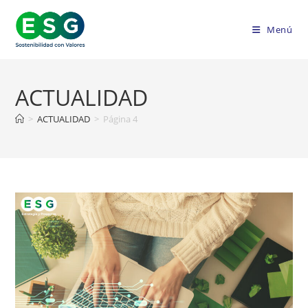
Ir
al
Menú
contenido
ACTUALIDAD
>
ACTUALIDAD
>
Página 4