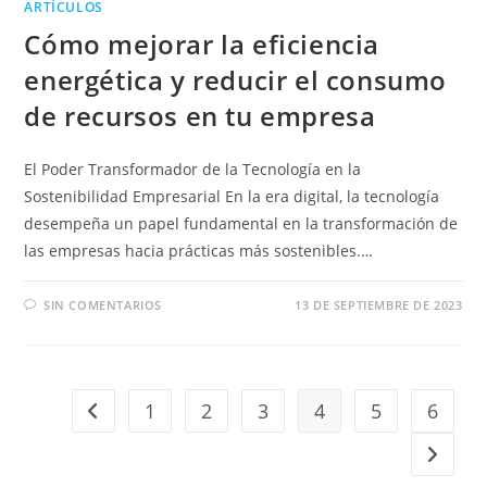
ARTÍCULOS
Cómo mejorar la eficiencia
energética y reducir el consumo
de recursos en tu empresa
El Poder Transformador de la Tecnología en la
Sostenibilidad Empresarial En la era digital, la tecnología
desempeña un papel fundamental en la transformación de
las empresas hacia prácticas más sostenibles.…
SIN COMENTARIOS
13 DE SEPTIEMBRE DE 2023
1
2
3
4
5
6
Ir a la página anterior
Ir a la 