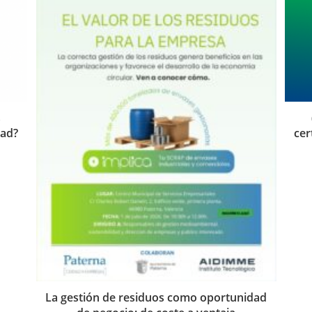
s
dad?
cer
La gestión de residuos como oportunidad