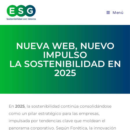
Menú
NUEVA WEB, NUEVO
IMPULSO
LA SOSTENIBILIDAD EN
2025
En
2025
, la sostenibilidad continúa consolidándose
como un pilar estratégico para las empresas,
impulsada por tendencias clave que moldean el
panorama corporativo. Según Forética, la innovación