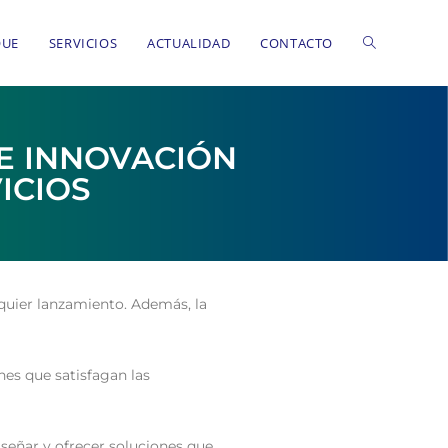
QUE
SERVICIOS
ACTUALIDAD
CONTACTO
 E INNOVACIÓN
ICIOS
lquier lanzamiento. Además, la
nes que satisfagan las
señar y ofrecer soluciones que