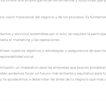
ía nos ofrece una amplia gama de herramientas y soluciones que
una visión transversal del negocio y de los procesos. Es fundamen
tos y servicios sostenibles por sí solo; se requiere la partici
 hasta el marketing y las operaciones.
 alinear nuestros objetivos y estrategias, y asegurarnos de que n
sponsabilidad social.
conclusión, un imperativo para las empresas que buscan prosper
nible, podemos forjar un futuro más brillante y equitativo para 
y te ayudaremos a desarrollar las áreas de tu negocio que más a