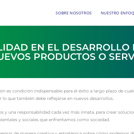
SOBRE NOSOTROS
NUESTRO ENFO
LIDAD EN EL DESARROLLO
UEVOS PRODUCTOS O SERV
ión es condición indispensable para el éxito a largo plazo de cua
 lo que también debe reflejarse en nuevos desarrollos.
os y una responsabilidad cada vez más innata, para crear solucio
bientales y sociales que enfrentamos como sociedad.
 pensar de manera creativa y estratégica sobre cómo podemos di