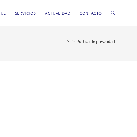
Alternar
QUE
SERVICIOS
ACTUALIDAD
CONTACTO
búsqueda
>
Política de privacidad
de
la
web