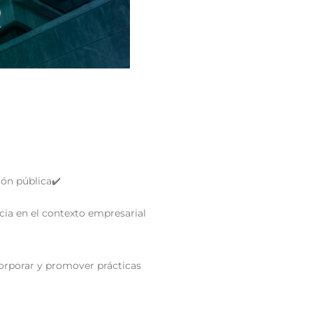
ción pública✔️
cia en el contexto empresarial
corporar y promover prácticas