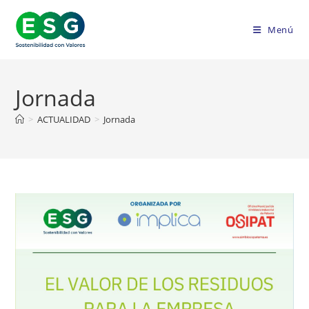
Ir
al
Menú
contenido
Jornada
>
ACTUALIDAD
>
Jornada